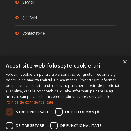
Servicii
Știri SVN
Contactați-ne
×
Acest site web folosește cookie-uri
Folosim cookie-uri pentru a personaliza conținutul, reclamele și
pentru a ne analiza traficul. De asemenea, împărtășim informații
despre utilizarea site-ului nostru cu partenerii noștri de publicitate
și analiză, care le pot combina cu alte informații pe care le-ați
COPYRIGHT © 2019-2026 SVN ROMANIA. TOATE DREPTURILE
furnizat sau pe care le-au colectat din utilizarea serviciilor lor.
REZERVATE
Politica de confidențialitate
®
Toate birourile SVN
sunt deținute și funcționează independent.
STRICT NECESARE
DE PERFORMANȚĂ
Informare
|
Politica de Confidențialitate și Termeni de Utilizare
|
Politica de Cookies
DE TARGETARE
DE FUNCŢIONALITATE