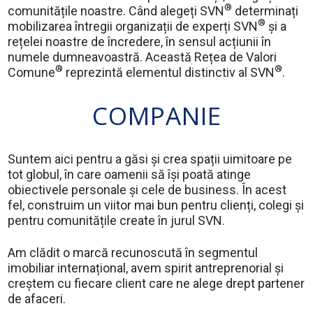
®
comunitățile noastre. Când alegeți SVN
determinați
®
mobilizarea întregii organizații de experți SVN
și a
rețelei noastre de încredere, în sensul acțiunii în
numele dumneavoastră. Această Rețea de Valori
®
®
Comune
reprezintă elementul distinctiv al SVN
.
COMPANIE
Suntem aici pentru a găsi și crea spații uimitoare pe
tot globul, în care oamenii să își poată atinge
obiectivele personale și cele de business. În acest
fel, construim un viitor mai bun pentru clienți, colegi și
pentru comunitățile create în jurul SVN.
Am clădit o marcă recunoscută în segmentul
imobiliar internațional, avem spirit antreprenorial și
creștem cu fiecare client care ne alege drept partener
de afaceri.